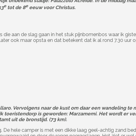
lijk onbekend stadje: Palazzolo Acreide. In de middag maa
e
e
13
tot de 8
eeuw voor Christus.
s die aan de slag gaan in het stuk pijnbomenbos waar ik gis
later ook maar opsta en dat betekent dat ik al rond 7.30 uur 
llaro. Vervolgens naar de kust om daar een wandeling te 
jk toeristendorp is geworden: Marzamemi. Het wordt er ver
amt uit de bronstijd. (73 km).
ing. De hele camper is met een dikke laag geel-achtig zand b
ë overgewaaid en door de regen neergeslagen. Het ziet er wel s