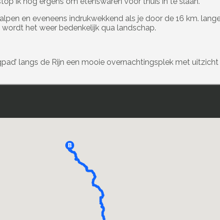
p ik nog ergens om etenswaren voor thuis in te slaan.
e alpen en eveneens indrukwekkend als je door de 16 km. lange 
l wordt het weer bedenkelijk qua landschap.
jaagpad’ langs de Rijn een mooie overnachtingsplek met uitzich