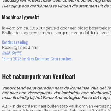
Vandaag reis ik eerst naar weer zo een mooi en nog tame
Hier zijn 5.000 grafkamers te vinden die stammen uit de 
Machinaal gewekt
Ik word om ca. 6.00 uur gewekt door een ploeg bosarbeider
Brullende zagen en trimmers zorgen er voor dat ik niet veel 
Continue reading
Reading time: 4 min
Italië
Sicilië
,
15 mei 2023
by Hans Koolmees
Geen reacties
Het natuurpark van Vendicari
Vanochtend eerst gereden naar de Romeinse Villa del Te
het naar een vissersplaats dat inmiddels een afschuweli
maar ik eindig bij het Parco Archeologico Forza dat nog st
Als ik in de ochtend naar buiten stap val ik om van verbaz
vermoedelijk is er woesijnzand uit de Sahara naar Zuid Itali