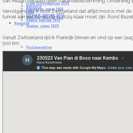
van Milaan bepaald geen vakantiebestemming. Onderweg sto
Italië Sicilië voorjaar 2023
Navigatie
Noorwegen; zomer 2016
Vervolgens rijd ik door Zwitserland dat altijd mooi is met d
Varia
Portugal; voorjaar 2022
tunnel aan het boren die in 2029 klaar moet zijn. Rond Baze
Websites, blogs en apps
Spanje; voorjaar 2018
Recepten
Zweden; zomer 2025
Vanuit Zwitserland rijd ik Frankrijk binnen en vind op een ‘
500 km.
Pastagerechten
Rijst- en noedelgerechten
Overige gerechten
Camper