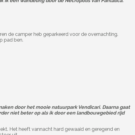
k ik een wandeling door de Necropolis van Pantalica.
teren de camper heb geparkeerd voor de overnachting.
op pad ben.
maken door het mooie natuurpark Vendicari. Daarna gaat
der niet beter op als ik door een landbouwgebied rijd
edekt. Het heeft vannacht hard gewaaid en geregend en
toer uit.